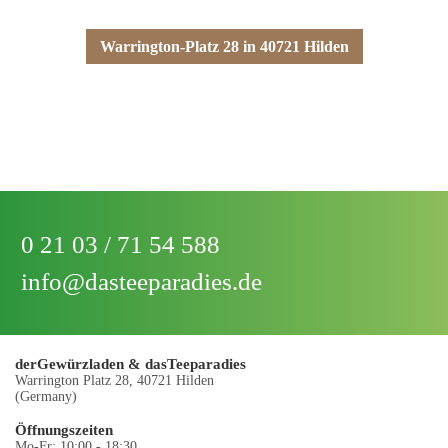
Ladenlokal am Standort
Warrington-Platz 28 in 40721 Hilden
Hier bieten wir Ihnen auch eine große Anzahl an
CRAFTBEER
oder auch
AUSTAUSCHZYLINDER
0 21 03 / 71 54 588
info@dasteeparadies.de
derGewürzladen & dasTeeparadies
Warrington Platz 28, 40721 Hilden
(Germany)
Öffnungszeiten
Mo-Fr: 10:00 - 18:30