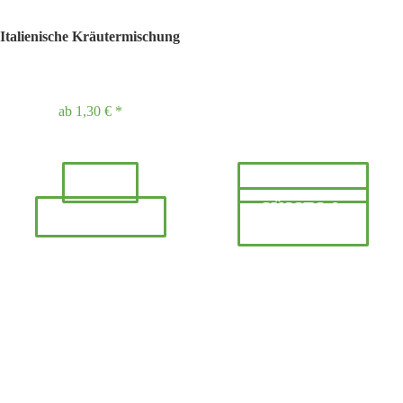
Italienische Kräutermischung
ab
1,30 €
*
TEE
GEWÜRZE
SÜSSES & F
ANGEBOTE
EINKOST
Besuchen Sie uns doch auch in unserem